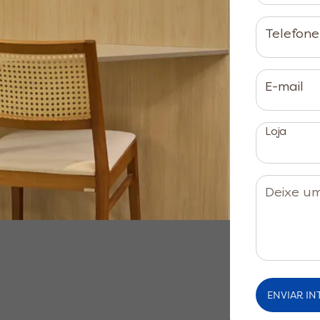
Telefon
E-mail
Loja
Deixe u
Não alt
ENVIAR IN