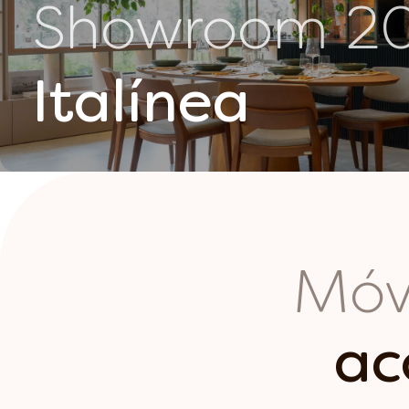
Showroom 2
Italínea
Móv
a