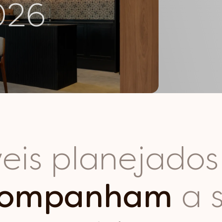
026
eis planejados
companham
a 