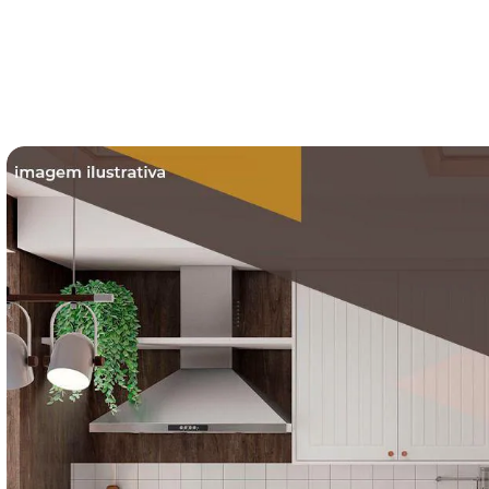
s
hor