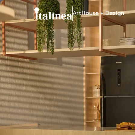
ArtHouse + Design
Móveis
Planejados