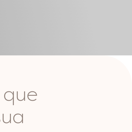
 que
sua